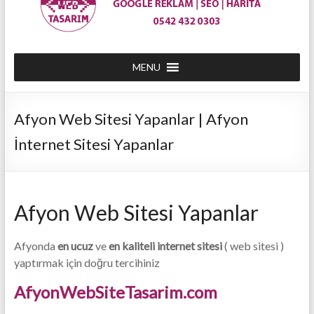
0542
432
MENU
03
Afyon Web Sitesi Yapanlar | Afyon
03
İnternet Sitesi Yapanlar
|
Afyon
En
Afyon Web Sitesi Yapanlar
Ucuz
Web
Afyonda
en ucuz
ve
en kaliteli internet sitesi
( web sitesi )
yaptırmak için doğru tercihiniz
Site
AfyonWebSiteTasarim.com
Tasarım