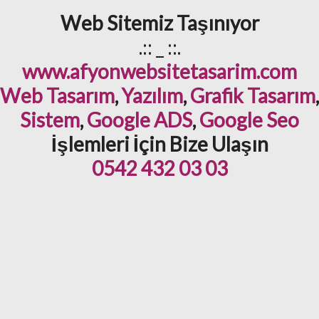
Web Sitemiz Taşınıyor
.:: _ ::.
www.afyonwebsitetasarim.com
Web Tasarım
,
Yazılım
,
Grafik Tasarım
,
Sistem
,
Google ADS
,
Google Seo
İşlemleri İçin Bize Ulaşın
0542 432 03 03