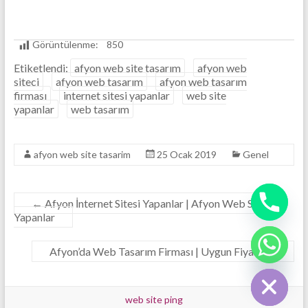
Görüntülenme:
850
Etiketlendi:
afyon web site tasarım
afyon web
siteci
afyon web tasarım
afyon web tasarım
firması
internet sitesi yapanlar
web site
yapanlar
web tasarım
y
afyon web site tasarim
25 Ocak 2019
Genel
t
a
h
←
Afyon İnternet Sitesi Yapanlar | Afyon Web Sitesi
c
Yapanlar
e
d
i
Afyon’da Web Tasarım Firması | Uygun Fiyat |
→
H
web site ping