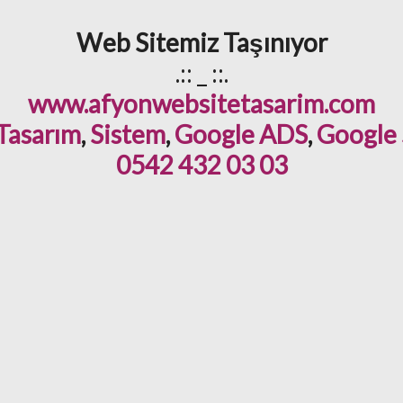
Web Sitemiz Taşınıyor
.:: _ ::.
www.afyonwebsitetasarim.com
 Tasarım
,
Sistem
,
Google ADS
,
Google
0542 432 03 03