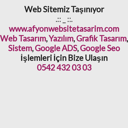
Web Sitemiz Taşınıyor
.:: _ ::.
www.afyonwebsitetasarim.com
Web Tasarım
,
Yazılım
,
Grafik Tasarım
,
Sistem
,
Google ADS
,
Google Seo
İşlemleri İçin Bize Ulaşın
0542 432 03 03