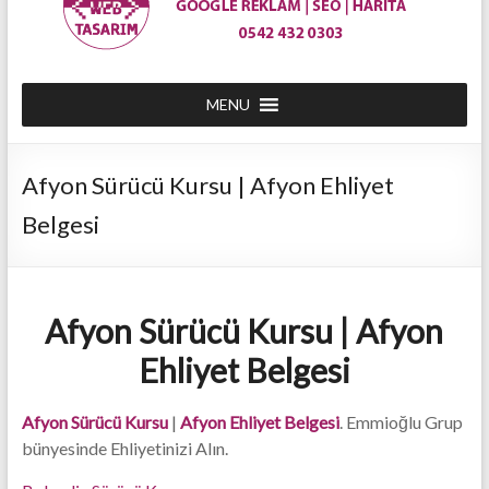
0542
432
MENU
03
Afyon Sürücü Kursu | Afyon Ehliyet
03
Belgesi
|
Afyon
En
Afyon Sürücü Kursu | Afyon
Ucuz
Ehliyet Belgesi
Web
Site
Afyon Sürücü Kursu
|
Afyon Ehliyet Belgesi
. Emmioğlu Grup
bünyesinde Ehliyetinizi Alın.
Tasarım