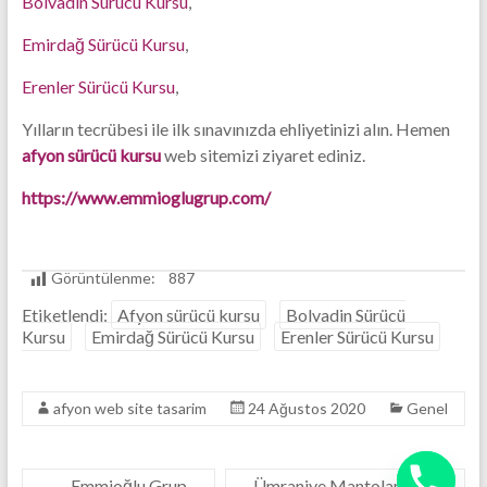
Bolvadin Sürücü Kursu
,
Firması
Emirdağ Sürücü Kursu
,
Erenler Sürücü Kursu
,
Yılların tecrübesi ile ilk sınavınızda ehliyetinizi alın. Hemen
afyon sürücü kursu
web sitemizi ziyaret ediniz.
https://www.emmioglugrup.com/
Görüntülenme:
887
Etiketlendi:
Afyon sürücü kursu
Bolvadin Sürücü
Kursu
Emirdağ Sürücü Kursu
Erenler Sürücü Kursu
y
afyon web site tasarim
24 Ağustos 2020
Genel
t
a
h
←
Emmioğlu Grup
Ümraniye Mantolama
→