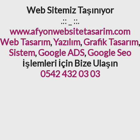
Web Sitemiz Taşınıyor
.:: _ ::.
www.afyonwebsitetasarim.com
Web Tasarım
,
Yazılım
,
Grafik Tasarım
,
Sistem
,
Google ADS
,
Google Seo
İşlemleri İçin Bize Ulaşın
0542 432 03 03