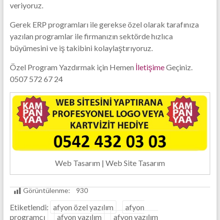
Firması
veriyoruz.
Gerek ERP programları ile gerekse özel olarak tarafınıza
yazılan programlar ile firmanızın sektörde hızlıca
büyümesini ve iş takibini kolaylaştırıyoruz.
Özel Program Yazdırmak için Hemen
İletişime
Geçiniz.
0507 572 67 24
Web Tasarım | Web Site Tasarım
Görüntülenme:
930
Etiketlendi:
afyon özel yazılım
afyon
programcı
afyon yazılım
afyon yazılım