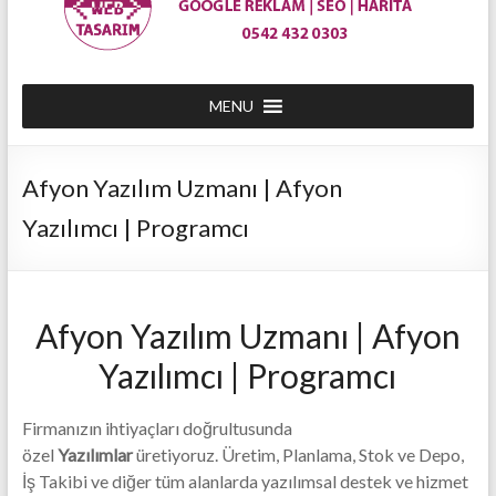
0542
432
MENU
03
Afyon Yazılım Uzmanı | Afyon
03
Yazılımcı | Programcı
|
Afyon
En
Afyon Yazılım Uzmanı | Afyon
Ucuz
Yazılımcı | Programcı
Web
Site
Firmanızın ihtiyaçları doğrultusunda
özel
Yazılımlar
üretiyoruz. Üretim, Planlama, Stok ve Depo,
Tasarım
İş Takibi ve diğer tüm alanlarda yazılımsal destek ve hizmet