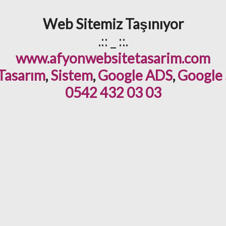
Web Sitemiz Taşınıyor
.:: _ ::.
www.afyonwebsitetasarim.com
 Tasarım
,
Sistem
,
Google ADS
,
Google
0542 432 03 03